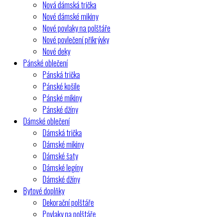
Nová dámská trička
Nové dámské mikiny
Nové povlaky na polštáře
Nové povlečení přikrývky
Nové deky
Pánské oblečení
Pánská trička
Pánské košile
Pánské mikiny
Pánské džíny
Dámské oblečení
Dámská trička
Dámské mikiny
Dámské šaty
Dámské legíny
Dámské džíny
Bytové doplňky
Dekorační polštáře
Povlaky na polštáře