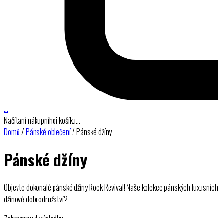
…
Načítaní nákupníhoi košíku…
Domů
/
Pánské oblečení
/ Pánské džíny
Pánské džíny
Objevte dokonalé pánské džíny Rock Revival! Naše kolekce pánských luxusních dž
džínové dobrodružství?
Seřazeno