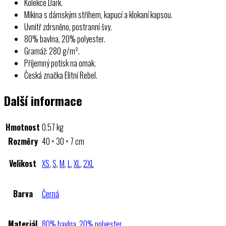
Kolekce Dark.
Mikina s dámským střihem, kapucí a klokaní kapsou.
Uvnitř zdrsněno, postranní švy.
80% bavlna, 20% polyester.
Gramáž: 280 g/m².
Příjemný potisk na omak.
Česká značka Elitní Rebel.
Další informace
Hmotnost
0.57 kg
Rozměry
40 × 30 × 7 cm
Velikost
XS
,
S
,
M
,
L
,
XL
,
2XL
Barva
Černá
Materiál
80% bavlna, 20% polyester