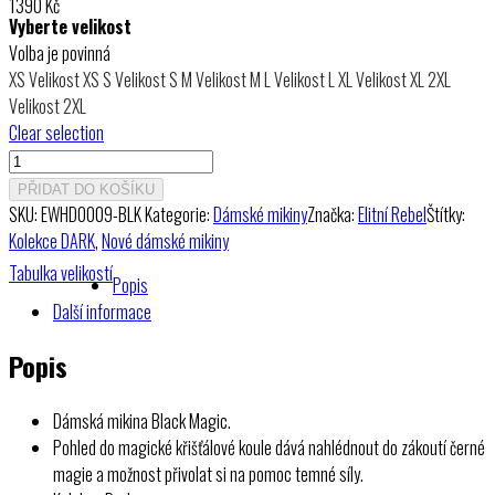
1390
Kč
Vyberte velikost
Volba je povinná
XS
Velikost XS
S
Velikost S
M
Velikost M
L
Velikost L
XL
Velikost XL
2XL
Velikost 2XL
Clear selection
Dámská
mikina
PŘIDAT DO KOŠÍKU
Black
SKU:
EWHD0009-BLK
Kategorie:
Dámské mikiny
Značka:
Elitní Rebel
Štítky:
Magic
Kolekce DARK
,
Nové dámské mikiny
množství
Tabulka velikostí
Popis
Další informace
Popis
Dámská mikina Black Magic.
Pohled do magické křišťálové koule dává nahlédnout do zákoutí černé
magie a možnost přivolat si na pomoc temné síly.