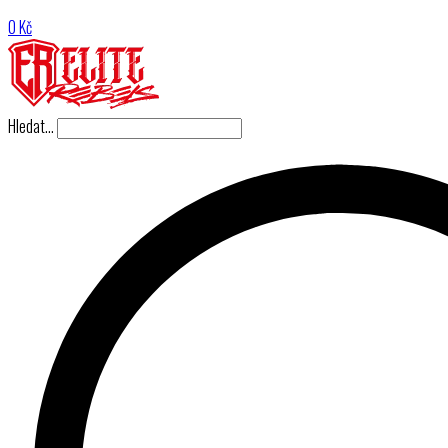
0
Kč
Hledat…