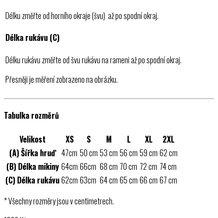
Délku změřte od horního okraje (švu) až po spodní okraj.
Délka rukávu (C)
Délku rukávu změřte od švu rukávu na rameni až po spodní okraj.
Přesněji je měření zobrazeno na obrázku.
Tabulka rozměrů
Velikost
XS
S
M
L
XL
2XL
(A) Šířka hruď
47cm
50 cm
53 cm
56 cm
59 cm
62 cm
(B) Délka mikiny
64cm
66cm
68 cm
70 cm
72 cm
74 cm
(C) Délka rukávu
62cm
63cm
64 cm
65 cm
66 cm
67 cm
* Všechny rozměry jsou v centimetrech.