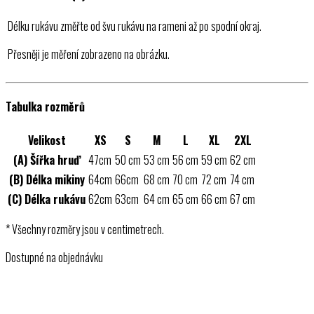
Délku rukávu změřte od švu rukávu na rameni až po spodní okraj.
Přesněji je měření zobrazeno na obrázku.
Tabulka rozměrů
Velikost
XS
S
M
L
XL
2XL
(A) Šířka hruď
47cm
50 cm
53 cm
56 cm
59 cm
62 cm
(B) Délka mikiny
64cm
66cm
68 cm
70 cm
72 cm
74 cm
(C) Délka rukávu
62cm
63cm
64 cm
65 cm
66 cm
67 cm
* Všechny rozměry jsou v centimetrech.
Dostupné na objednávku