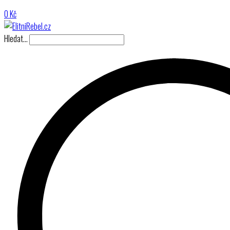
0
Kč
Hledat…