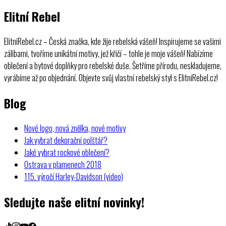
Elitní Rebel
ElitniRebel.cz – Česká značka, kde žije rebelská vášeň! Inspirujeme se vašimi
zálibami, tvoříme unikátní motivy, jež křičí – tohle je moje vášeň! Nabízíme
oblečení a bytové doplňky pro rebelské duše. Šetříme přírodu, neskladujeme,
vyrábíme až po objednání. Objevte svůj vlastní rebelský styl s ElitniRebel.cz!
Blog
Nové logo, nová znělka, nové motivy
Jak vybrat dekorační polštář?
Jaké vybrat rockové oblečení?
Ostrava v plamenech 2018
115. výročí Harley-Davidson (video)
Sledujte naše elitní novinky!