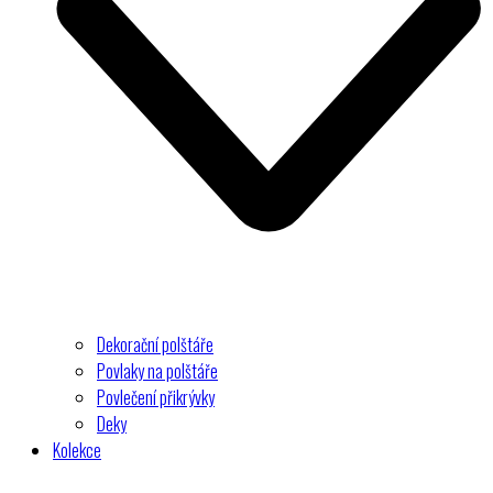
Dekorační polštáře
Povlaky na polštáře
Povlečení přikrývky
Deky
Kolekce