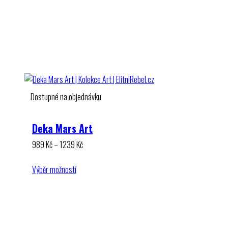
Dostupné na objednávku
Deka Mars Art
Rozpětí
989
Kč
–
1239
Kč
cen:
989 Kč
Výběr možností
až
1239 Kč