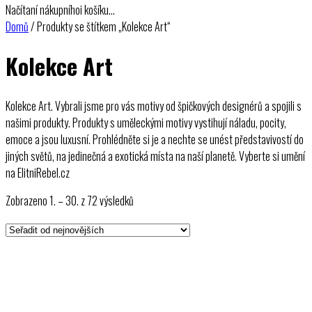
Načítaní nákupníhoi košíku…
Domů
/ Produkty se štítkem „Kolekce Art“
Kolekce Art
Kolekce Art. Vybrali jsme pro vás motivy od špičkových designérů a spojili s
našimi produkty. Produkty s uměleckými motivy vystihují náladu, pocity,
emoce a jsou luxusní. Prohlédněte si je a nechte se unést představivostí do
jiných světů, na jedinečná a exotická místa na naší planetě. Vyberte si umění
na ElitniRebel.cz
Seřazeno
Zobrazeno 1. – 30. z 72 výsledků
od
nejnovějších