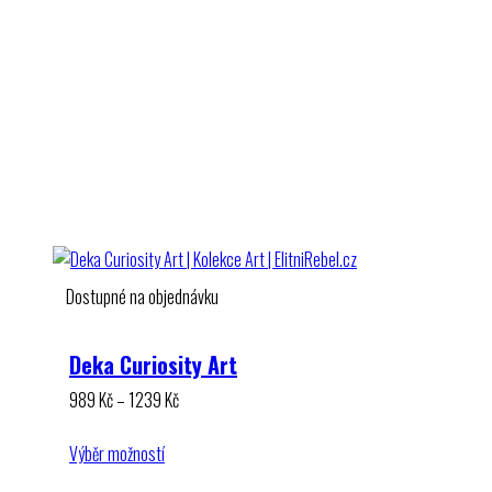
Dostupné na objednávku
Deka Curiosity Art
Rozpětí
989
Kč
–
1239
Kč
cen:
989 Kč
Výběr možností
až