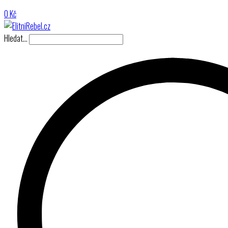
0
Kč
Hledat…