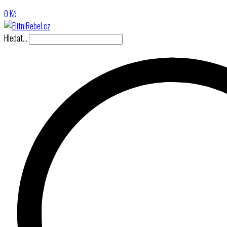
0
Kč
Hledat…