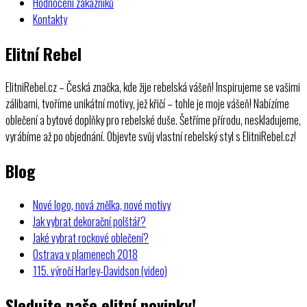
Hodnocení zákazníků
Kontakty
Elitní Rebel
ElitniRebel.cz – Česká značka, kde žije rebelská vášeň! Inspirujeme se vašimi
zálibami, tvoříme unikátní motivy, jež křičí – tohle je moje vášeň! Nabízíme
oblečení a bytové doplňky pro rebelské duše. Šetříme přírodu, neskladujeme,
vyrábíme až po objednání. Objevte svůj vlastní rebelský styl s ElitniRebel.cz!
Blog
Nové logo, nová znělka, nové motivy
Jak vybrat dekorační polštář?
Jaké vybrat rockové oblečení?
Ostrava v plamenech 2018
115. výročí Harley-Davidson (video)
Sledujte naše elitní novinky!