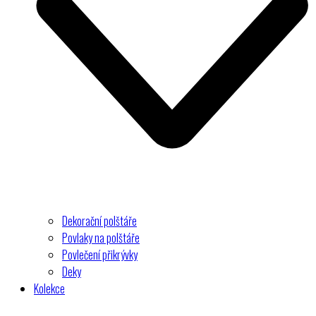
Dekorační polštáře
Povlaky na polštáře
Povlečení přikrývky
Deky
Kolekce