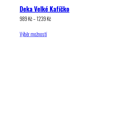
Deka Velké Kafíčko
Rozpětí
989
Kč
–
1239
Kč
cen:
989 Kč
Výběr možností
až
1239 Kč