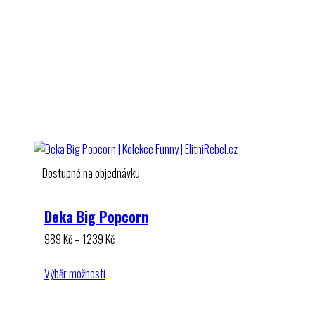
Dostupné na objednávku
Deka Big Popcorn
Rozpětí
989
Kč
–
1239
Kč
cen:
989 Kč
Výběr možností
až
1239 Kč