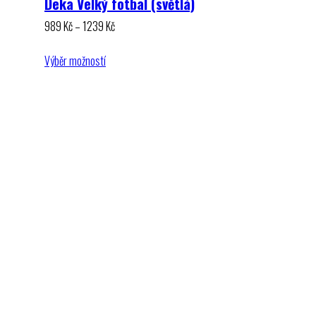
Deka Velký fotbal (světlá)
Rozpětí
989
Kč
–
1239
Kč
cen:
989 Kč
Výběr možností
až
1239 Kč