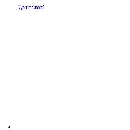
989 Kč
Výběr možností
až
1239 Kč