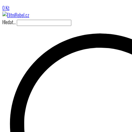
0
Kč
Hledat…