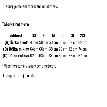
Přesněji je měření zobrazeno na obrázku.
Tabulka rozměrů
Velikost
XS
S
M
L
XL
2XL
(A) Šířka hruď
47cm
50 cm
53 cm
56 cm
59 cm
62 cm
(B) Délka mikiny
64cm
66cm
68 cm
70 cm
72 cm
74 cm
(C) Délka rukávu
62cm
63cm
64 cm
65 cm
66 cm
67 cm
* Všechny rozměry jsou v centimetrech.
Dostupné na objednávku