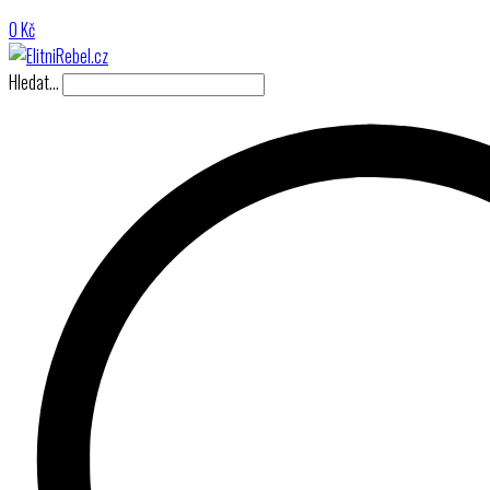
0
Kč
Hledat…