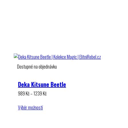
Dostupné na objednávku
Deka Kitsune Beetle
Rozpětí
989
Kč
–
1239
Kč
cen:
989 Kč
Výběr možností
až
1239 Kč