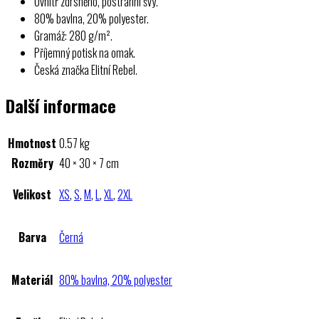
Uvnitř zdrsněno, postranní švy.
80% bavlna, 20% polyester.
Gramáž: 280 g/m².
Příjemný potisk na omak.
Česká značka Elitní Rebel.
Další informace
Hmotnost
0.57 kg
Rozměry
40 × 30 × 7 cm
Velikost
XS
,
S
,
M
,
L
,
XL
,
2XL
Barva
Černá
Materiál
80% bavlna, 20% polyester