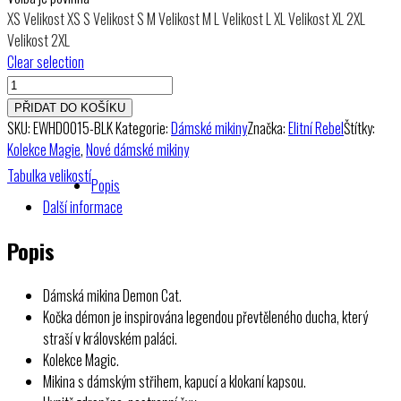
XS
Velikost XS
S
Velikost S
M
Velikost M
L
Velikost L
XL
Velikost XL
2XL
Velikost 2XL
Clear selection
Dámská
mikina
PŘIDAT DO KOŠÍKU
Demon
SKU:
EWHD0015-BLK
Kategorie:
Dámské mikiny
Značka:
Elitní Rebel
Štítky:
Cat
Kolekce Magie
,
Nové dámské mikiny
množství
Tabulka velikostí
Popis
Další informace
Popis
Dámská mikina Demon Cat.
Kočka démon je inspirována legendou převtěleného ducha, který
straší v královském paláci.
Kolekce Magic.
Mikina s dámským střihem, kapucí a klokaní kapsou.