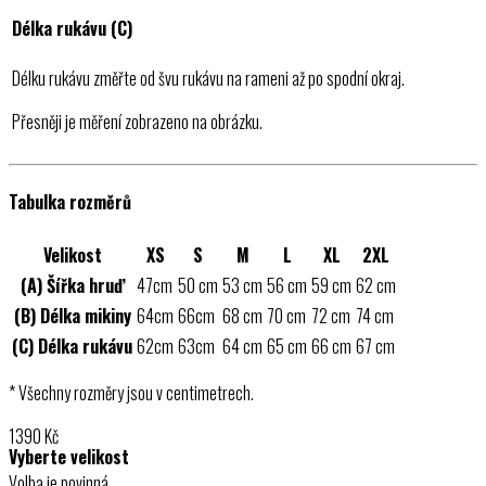
Délka rukávu (C)
Délku rukávu změřte od švu rukávu na rameni až po spodní okraj.
Přesněji je měření zobrazeno na obrázku.
Tabulka rozměrů
Velikost
XS
S
M
L
XL
2XL
(A) Šířka hruď
47cm
50 cm
53 cm
56 cm
59 cm
62 cm
(B) Délka mikiny
64cm
66cm
68 cm
70 cm
72 cm
74 cm
(C) Délka rukávu
62cm
63cm
64 cm
65 cm
66 cm
67 cm
* Všechny rozměry jsou v centimetrech.
1390
Kč
Vyberte velikost
Volba je povinná