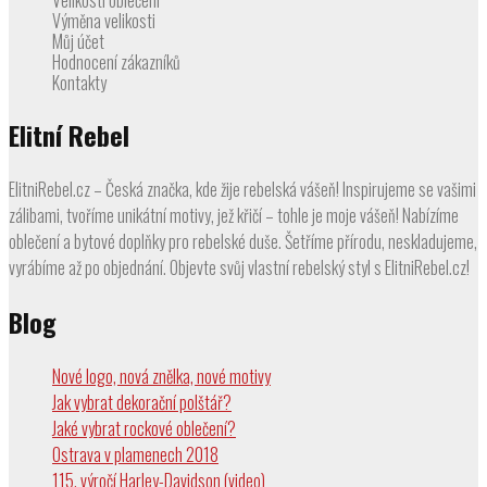
Výměna velikosti
Můj účet
Hodnocení zákazníků
Kontakty
Elitní Rebel
ElitniRebel.cz – Česká značka, kde žije rebelská vášeň! Inspirujeme se vašimi
zálibami, tvoříme unikátní motivy, jež křičí – tohle je moje vášeň! Nabízíme
oblečení a bytové doplňky pro rebelské duše. Šetříme přírodu, neskladujeme,
vyrábíme až po objednání. Objevte svůj vlastní rebelský styl s ElitniRebel.cz!
Blog
Nové logo, nová znělka, nové motivy
Jak vybrat dekorační polštář?
Jaké vybrat rockové oblečení?
Ostrava v plamenech 2018
115. výročí Harley-Davidson (video)