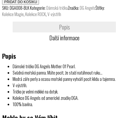
tričko
PŘIDAT DO KOŠÍKU
DG
SKU:
DGA008-BLK
Kategorie:
Dámská trička
Značka:
DG Angels
Štítky:
Angels
Kolekce Magie
,
Kolekce ROCK
,
V-výstřih
Mother
Of
Popis
Pearl
Další informace
množství
Popis
Dámské tričko DG Angels Mother Of Pearl.
Svůdná mořská panna. Máte pocit, že stačí natáhnout ruku…
Modrá záře perly a ocasu mořské panny vytváří pocit klidu a tajemna.
V-výstřih.
Tričko je velmi měkké na dotyk.
Kolekce DG Angels od americké značky DGA.
100% bavlna.
Mohlo by se Vám líbit…