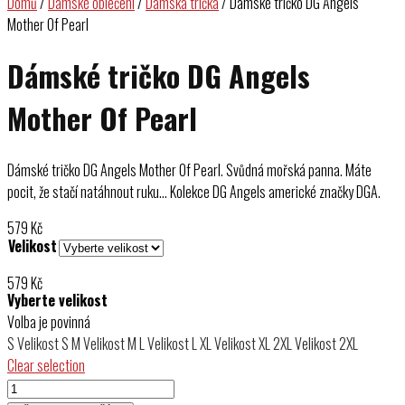
Domů
/
Dámské oblečení
/
Dámská trička
/ Dámské tričko DG Angels
Mother Of Pearl
Dámské tričko DG Angels
Mother Of Pearl
Dámské tričko DG Angels Mother Of Pearl. Svůdná mořská panna. Máte
pocit, že stačí natáhnout ruku… Kolekce DG Angels americké značky DGA.
579
Kč
Velikost
579
Kč
Vyberte velikost
Volba je povinná
S
Velikost S
M
Velikost M
L
Velikost L
XL
Velikost XL
2XL
Velikost 2XL
Clear selection
Dámské