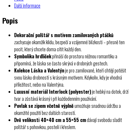
Další informace
Popis
Dekorační polštář s motivem zamilovaných ptáčků
zachycuje okamžik klidu, bezpečí a vzájemné blízkosti – přesně ten
pocit, který chcete doma cítit každý den.
Symbolika hrdliček
přináší do prostoru něžnou romantiku a
připomíná, že láska se často skrývá v drobných gestech.
Kolekce Láska a Valentýn
je pro zamilované, kteří chtějí potěšit
svou lásku drobností s krásným motivem. Kdykoliv, kdy je vhodná
příležitost, nebo na Valentýna.
Luxusní materiál Interlock (polyester)
je hebký na dotek, drží
tvar a zůstává krásný i při každodenním používání.
Povlak se zipem včetně výplně
umožňuje snadnou údržbu a
okamžité použití bez dalších starostí.
Dvě velikosti 40×40 cm a 55×55 cm
dávají svobodu sladit
polštář s pohovkou, postelí i křeslem.