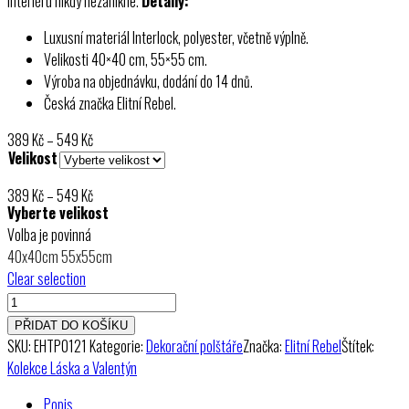
interiéru nikdy nezanikne.
Detaily:
Luxusní materiál Interlock, polyester, včetně výplně.
Velikosti 40×40 cm, 55×55 cm.
Výroba na objednávku, dodání do 14 dnů.
Česká značka Elitní Rebel.
Rozpětí
389
Kč
–
549
Kč
Velikost
cen:
389 Kč
Rozpětí
389
Kč
–
549
Kč
až
Vyberte velikost
cen:
549 Kč
Volba je povinná
389 Kč
40x40cm
55x55cm
až
Clear selection
549 Kč
Dekorační
polštář
PŘIDAT DO KOŠÍKU
Zamilovaní
SKU:
EHTP0121
Kategorie:
Dekorační polštáře
Značka:
Elitní Rebel
Štítek:
ptáčkové
Kolekce Láska a Valentýn
množství
Popis