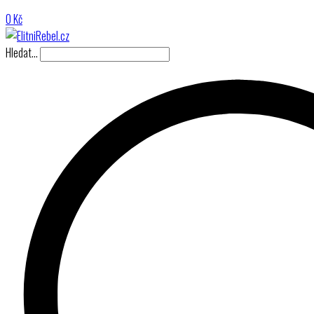
0
Kč
Hledat…