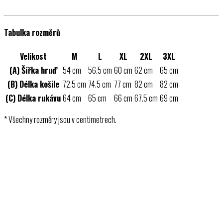
Tabulka rozměrů
Velikost
M
L
XL
2XL
3XL
(A) Šířka hruď
54 cm
56.5 cm
60 cm
62 cm
65 cm
(B) Délka košile
72.5 cm
74.5 cm
77 cm
82 cm
82 cm
(C) Délka rukávu
64 cm
65 cm
66 cm
67.5 cm
69 cm
* Všechny rozměry jsou v centimetrech.