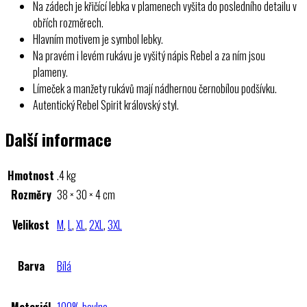
Na zádech je křičící lebka v plamenech vyšita do posledního detailu v
obřích rozměrech.
Hlavním motivem je symbol lebky.
Na pravém i levém rukávu je vyšitý nápis Rebel a za ním jsou
plameny.
Límeček a manžety rukávů mají nádhernou černobílou podšívku.
Autentický Rebel Spirit královský styl.
Další informace
Hmotnost
.4 kg
Rozměry
38 × 30 × 4 cm
Velikost
M
,
L
,
XL
,
2XL
,
3XL
Barva
Bílá