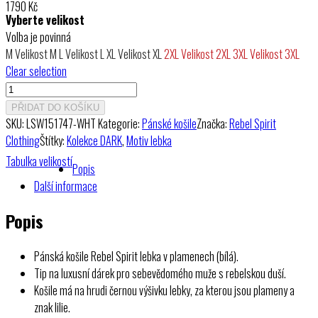
1790
Kč
Vyberte velikost
Volba je povinná
M
Velikost M
L
Velikost L
XL
Velikost XL
2XL
Velikost 2XL
3XL
Velikost 3XL
Clear selection
Pánská
košile
PŘIDAT DO KOŠÍKU
Rebel
SKU:
LSW151747-WHT
Kategorie:
Pánské košile
Značka:
Rebel Spirit
Spirit
Clothing
Štítky:
Kolekce DARK
,
Motiv lebka
lebka
Tabulka velikostí
Popis
v
Další informace
plamenech
(bílá)
Popis
množství
Pánská košile Rebel Spirit lebka v plamenech (bílá).
Tip na luxusní dárek pro sebevědomého muže s rebelskou duší.
Košile má na hrudi černou výšivku lebky, za kterou jsou plameny a
znak lilie.