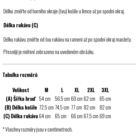
Délku změřte od horního okraje (švu) košile u límce až po spodní okraj.
Délka rukávu (C)
Délku rukávu změřte od švu rukávu na rameni až po spodní okraj manžety.
Přesněji je měření zobrazeno na uvedeném obrázku.
Tabulka rozměrů
Velikost
M
L
XL
2XL
3XL
(A) Šířka hruď
54 cm
56.5 cm
60 cm
62 cm
65 cm
(B) Délka košile
72.5 cm
74.5 cm
77 cm
82 cm
82 cm
(C) Délka rukávu
64 cm
65 cm
66 cm
67.5 cm
69 cm
* Všechny rozměry jsou v centimetrech.