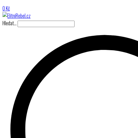
0
Kč
Hledat…