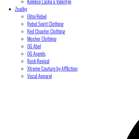
Kolekce Láska a Valentýn
Značky
Elitní Rebel
Rebel Spirit Clothing
Red Chapter Clothing
Mosher Clothing
OG Abel
DG Angels
Rock Revival
Xtreme Couture by Affliction
Vocal Apparel