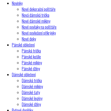
Novinky
Nové dekorační polštáře
Nová dámská trička
Nové dámské mikiny
Nové povlaky na polštáře
Nové povlečení přikrývky
Nové deky
Pánské oblečení
Pánská trička
Pánské košile
Pánské mikiny
Pánské džíny
Dámské oblečení
Dámská trička
Dámské mikiny
Dámské šaty
Dámské legíny
Dámské džíny
Bytové doplňky