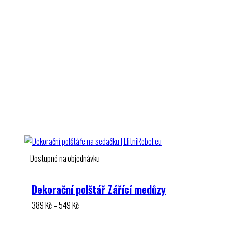
Dostupné na objednávku
Dekorační polštář Zářící medůzy
Rozpětí
389
Kč
–
549
Kč
cen: