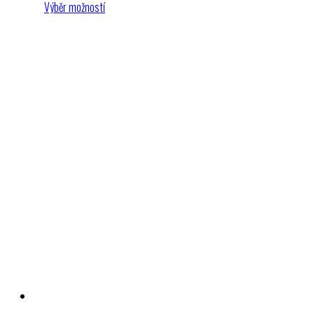
389 Kč
Výběr možností
až
549 Kč