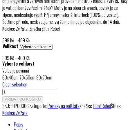
cm), elegantní a zároveň netradiční provedení motivu z kolekce Zvířata. Jaký
je váš oblíbený zvířecí miláček? Motiv je na obou stranách, povlak je se
zipem, neobsahuje výplň. Příjemný materiál Interlock (100% polyester).
Šetříme přírodu, neskladujeme, vyrábíme ihned po objednání, do 14 dnů.
Kolekce Zvířata. Značka Elitní Rebel.
Rozpětí
399
Kč
–
469
Kč
Velikost
cen:
399 Kč
Rozpětí
399
Kč
–
469
Kč
až
Vyberte velikost
cen:
469 Kč
Volba je povinná
399 Kč
60x40cm
70x50cm
90x70cm
až
Clear selection
469 Kč
Povlak
na
PŘIDAT DO KOŠÍKU
polštář
SKU:
EHPC0066
Kategorie:
Povlaky na polštáře
Značka:
Elitní Rebel
Štítek:
Dva
Kolekce Zvířata
kolibříci
Popis
množství