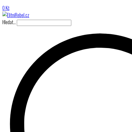
0
Kč
Hledat…