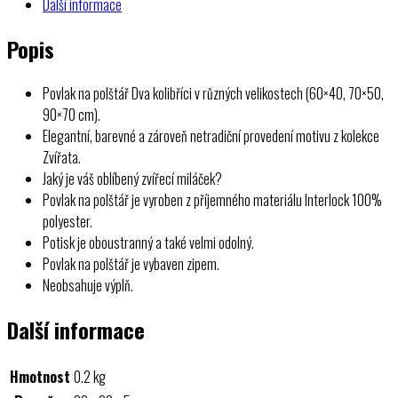
Další informace
Popis
Povlak na polštář Dva kolibříci v různých velikostech (60×40, 70×50,
90×70 cm).
Elegantní, barevné a zároveň netradiční provedení motivu z kolekce
Zvířata.
Jaký je váš oblíbený zvířecí miláček?
Povlak na polštář je vyroben z příjemného materiálu Interlock 100%
polyester.
Potisk je oboustranný a také velmi odolný.
Povlak na polštář je vybaven zipem.
Neobsahuje výplň.
Další informace
Hmotnost
0.2 kg