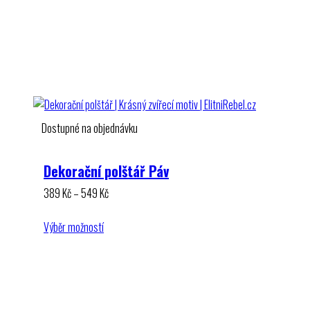
Dostupné na objednávku
Dekorační polštář Páv
Rozpětí
389
Kč
–
549
Kč
cen:
389 Kč
Výběr možností
až
549 Kč