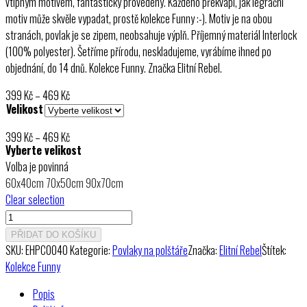
vtipným motivem, fantasticky provedený. Každého překvapí, jak legrační
motiv může skvěle vypadat, prostě kolekce Funny :-). Motiv je na obou
stranách, povlak je se zipem, neobsahuje výplň. Příjemný materiál Interlock
(100% polyester). Šetříme přírodu, neskladujeme, vyrábíme ihned po
objednání, do 14 dnů. Kolekce Funny. Značka Elitní Rebel.
Rozpětí
399
Kč
–
469
Kč
Velikost
cen:
399 Kč
Rozpětí
399
Kč
–
469
Kč
až
Vyberte velikost
cen:
469 Kč
Volba je povinná
399 Kč
60x40cm
70x50cm
90x70cm
až
Clear selection
469 Kč
Povlak
na
PŘIDAT DO KOŠÍKU
polštář
SKU:
EHPC0040
Kategorie:
Povlaky na polštáře
Značka:
Elitní Rebel
Štítek:
Kafíčko
Kolekce Funny
množství
Popis