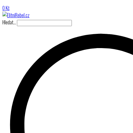
0
Kč
Hledat…