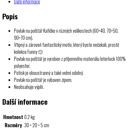
Další informace
Popis
Povlak na polštář Kafíčko v různých velikostech (60×40, 70×50,
90×70 cm).
Vtipný a zároveň fantastický motiv, který byste nečekali, prostě
kolekce Funny 🙂
Povlak na polštář je vyroben z příjemného materiálu Interlock 100%
polyester.
Potisk je oboustranný a také velmi odolný.
Povlak na polštář je vybaven zipem.
Neobsahuje výplň.
Další informace
Hmotnost
0.2 kg
Rozměry
30 × 20 × 5 cm