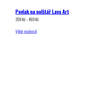
Povlak na polštář Lava Art
Rozpětí
399
Kč
–
469
Kč
cen:
399 Kč
Výběr možností
až
469 Kč