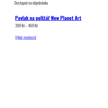
Dostupné na objednávku
Povlak na polštář New Planet Art
Rozpětí
399
Kč
–
469
Kč
cen:
399 Kč
Výběr možností
až
469 Kč