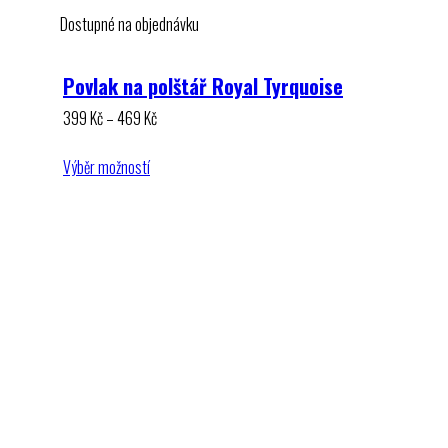
Dostupné na objednávku
Povlak na polštář Royal Tyrquoise
Rozpětí
399
Kč
–
469
Kč
cen:
399 Kč
Výběr možností
až
469 Kč