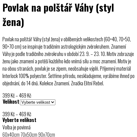
Povlak na polštář Váhy (styl
žena)
Povlak na polštář Váhy (styl žena) v oblíbených velikostech (60×40, 70×50,
90×70 cm) se inspiruje tradičním astrologickým zvěrokruhem. Znamení
Váhy je podle tradičního zvěrokruhu v období 23. 9. – 23. 10. Motiv zobrazuje
ženu jako znamení a potěší každého kdo vnímá sílu a moc znamení. Motiv je
na obou stranách, povlak je se zipem, neobsahuje výplň. Příjemný materiál
Interlock 100% polyester. Šetříme přírodu, neskladujeme, vyrábíme ihned po
objednání, do 14 dnů. Kolekce Znamení. Značka Elitní Rebel.
Rozpětí
399
Kč
–
469
Kč
Velikost
cen:
399 Kč
Rozpětí
399
Kč
–
469
Kč
až
Vyberte velikost
cen:
469 Kč
Volba je povinná
399 Kč
60x40cm
70x50cm
90x70cm
až