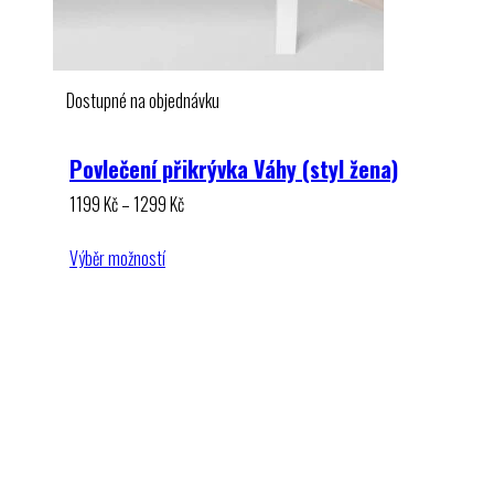
Dostupné na objednávku
Povlečení přikrývka Váhy (styl žena)
Rozpětí
1199
Kč
–
1299
Kč
cen:
1199 Kč
Výběr možností
až
1299 Kč