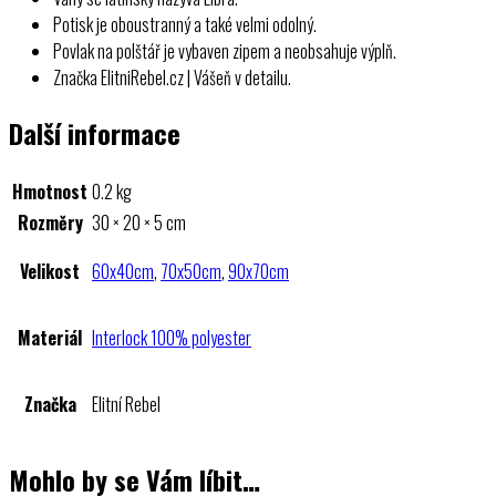
Potisk je oboustranný a také velmi odolný.
Povlak na polštář je vybaven zipem a neobsahuje výplň.
Značka ElitniRebel.cz | Vášeň v detailu.
Další informace
Hmotnost
0.2 kg
Rozměry
30 × 20 × 5 cm
Velikost
60x40cm
,
70x50cm
,
90x70cm
Materiál
Interlock 100% polyester
Značka
Elitní Rebel
Mohlo by se Vám líbit…