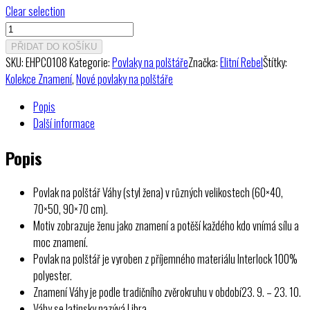
Clear selection
469 Kč
Povlak
na
PŘIDAT DO KOŠÍKU
polštář
SKU:
EHPC0108
Kategorie:
Povlaky na polštáře
Značka:
Elitní Rebel
Štítky:
Váhy
Kolekce Znamení
,
Nové povlaky na polštáře
(styl
Popis
žena)
Další informace
množství
Popis
Povlak na polštář Váhy (styl žena) v různých velikostech (60×40,
70×50, 90×70 cm).
Motiv zobrazuje ženu jako znamení a potěší každého kdo vnímá sílu a
moc znamení.
Povlak na polštář je vyroben z příjemného materiálu Interlock 100%
polyester.
Znamení Váhy je podle tradičního zvěrokruhu v období23. 9. – 23. 10.
Váhy se latinsky nazývá Libra.