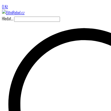
0
Kč
Hledat…