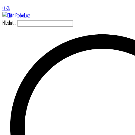
0
Kč
Hledat…