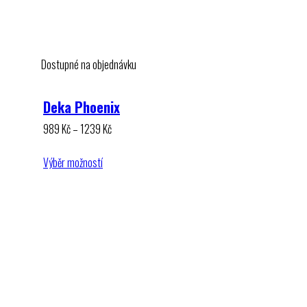
Dostupné na objednávku
Deka Phoenix
Rozpětí
989
Kč
–
1239
Kč
cen:
989 Kč
Výběr možností
až
1239 Kč