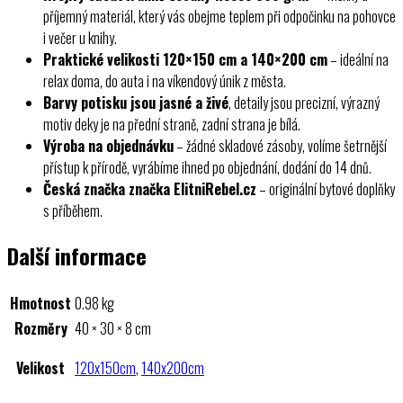
příjemný materiál, který vás obejme teplem při odpočinku na pohovce
i večer u knihy.
Praktické velikosti 120×150 cm a 140×200 cm
– ideální na
relax doma, do auta i na víkendový únik z města.
Barvy potisku jsou jasné a živé
, detaily jsou precizní, výrazný
motiv deky je na přední straně, zadní strana je bílá.
Výroba na objednávku
– žádné skladové zásoby, volíme šetrnější
přístup k přírodě, vyrábíme ihned po objednání, dodání do 14 dnů.
Česká značka značka ElitniRebel.cz
– originální bytové doplňky
s příběhem.
Další informace
Hmotnost
0.98 kg
Rozměry
40 × 30 × 8 cm
Velikost
120x150cm
,
140x200cm