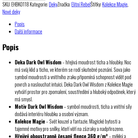
Owl
SKU:
EHBK0118
Kategorie:
Deky
Značka:
Elitní Rebel
Štítky:
Kolekce Magie
,
Wisdom
Nové deky
množství
Popis
Další informace
Popis
Deka Dark Owl Wisdom
– hřejivá moudrost ticha a hloubky. Noc
má svůj klid a ticho, ve kterém se rodí skutečné poznání. Sova jako
symbol moudrosti a vnitřního zraku připomíná schopnost vidět pod
povrch a naslouchat intuici. Deka Dark Owl Wisdom z Kolekce Magie
vytváří prostor pro zpomalení, soustředění a hluboký odpočinek, který
má smysl.
Motiv Dark Owl Wisdom
– symbol moudrosti, ticha a vnitřní síly
dodává interiéru hloubku a osobní význam.
Kolekce Magie
– Svět kouzel a fantazie. Magické bytosti a
tajemné motivy pro snílky, kteří věří na zázraky a nadpřirozeno.
Hřejivý oboustranně česaný fleece 360 g/m²
– měkký a