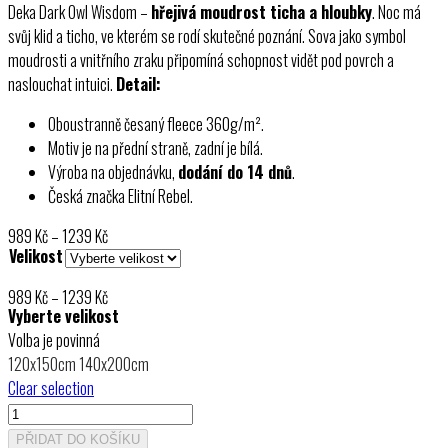
Deka Dark Owl Wisdom –
hřejivá moudrost ticha a hloubky
. Noc má
svůj klid a ticho, ve kterém se rodí skutečné poznání. Sova jako symbol
moudrosti a vnitřního zraku připomíná schopnost vidět pod povrch a
naslouchat intuici.
Detail:
Oboustranně česaný fleece 360g/m².
Motiv je na přední straně, zadní je bílá.
Výroba na objednávku,
dodání do 14 dnů
.
Česká značka Elitní Rebel.
Rozpětí
989
Kč
–
1239
Kč
Velikost
cen:
989 Kč
Rozpětí
989
Kč
–
1239
Kč
až
Vyberte velikost
cen:
1239 Kč
Volba je povinná
989 Kč
120x150cm
140x200cm
až
Clear selection
1239 Kč
Deka
Dark
PŘIDAT DO KOŠÍKU