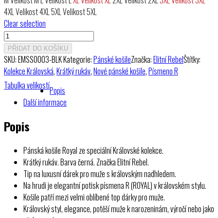
4XL
Velikost 4XL
5XL
Velikost 5XL
Clear selection
Pánská
košile
PŘIDAT DO KOŠÍKU
Royal
SKU:
EMSS0003-BLK
Kategorie:
Pánské košile
Značka:
Elitní Rebel
Štítky:
(černá)
Kolekce Královská
,
Krátký rukáv
,
Nové pánské košile
,
Písmeno R
množství
Tabulka velikostí
Popis
Další informace
Popis
Pánská košile Royal ze speciální Královské kolekce.
Krátký rukáv. Barva černá. Značka Elitní Rebel.
Tip na luxusní dárek pro muže s královským nadhledem.
Na hrudi je elegantní potisk písmena R (ROYAL) v královském stylu.
Košile patří mezi velmi oblíbené top dárky pro muže.
Královský styl, elegance, potěší muže k narozeninám, výročí nebo jako