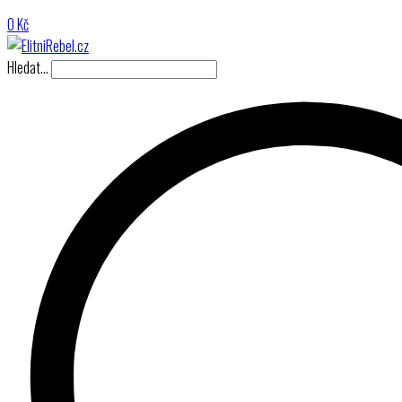
0
Kč
Hledat…