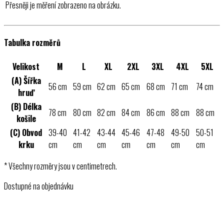
Přesněji je měření zobrazeno na obrázku.
Tabulka rozměrů
Velikost
M
L
XL
2XL
3XL
4XL
5XL
(A) Šířka
56 cm
59 cm
62 cm
65 cm
68 cm
71 cm
74 cm
hruď
(B) Délka
78 cm
80 cm
82 cm
84 cm
86 cm
88 cm
88 cm
košile
(C) Obvod
39-40
41-42
43-44
45-46
47-48
49-50
50-51
krku
cm
cm
cm
cm
cm
cm
cm
* Všechny rozměry jsou v centimetrech.
Dostupné na objednávku