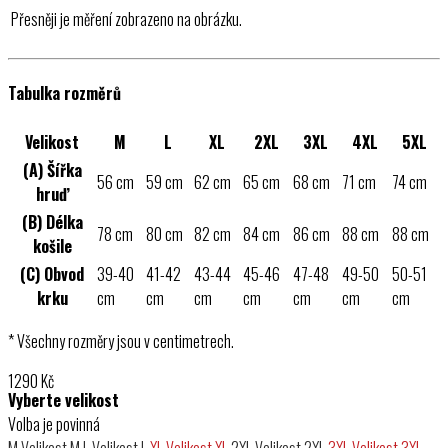
Přesněji je měření zobrazeno na obrázku.
Tabulka rozměrů
Velikost
M
L
XL
2XL
3XL
4XL
5XL
(A) Šířka
56 cm
59 cm
62 cm
65 cm
68 cm
71 cm
74 cm
hruď
(B) Délka
78 cm
80 cm
82 cm
84 cm
86 cm
88 cm
88 cm
košile
(C) Obvod
39-40
41-42
43-44
45-46
47-48
49-50
50-51
krku
cm
cm
cm
cm
cm
cm
cm
* Všechny rozměry jsou v centimetrech.
1290
Kč
Vyberte velikost
Volba je povinná
M
Velikost M
L
Velikost L
XL
Velikost XL
2XL
Velikost 2XL
3XL
Velikost 3XL