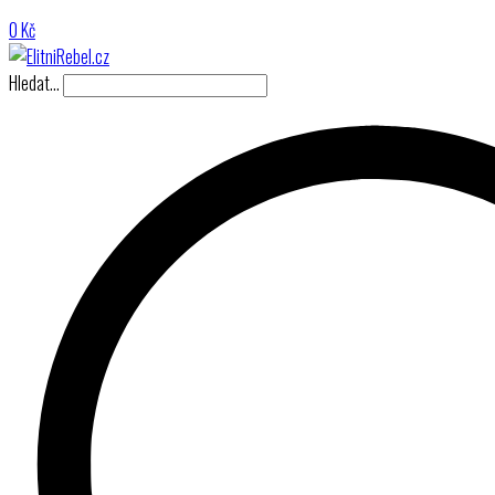
0
Kč
Hledat…