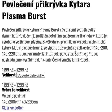
Povlečení přikrývka Kytara
Plasma Burst
Povlečení přikrývka Kytara Plasma Burst vás ohromí svou živostí a
dynamikou. Povlečení je potištěn detailním záběrem na tělo kytary, které je
vyrobeno ze žhnoucí plazmy. Skvělý dárek pro milovníky rocku a elektrické
kytary. Motiv je oboustranný, se zipem, bez výplně ve velikostech 140×200,
140×220 cm. Luxusní materiál Interlock, polyester. Šetříme přírodu,
neskladujeme, vyrábíme do 14 dnů. Česká značka Elitní Rebel.
Rozpětí
1199
Kč
–
1299
Kč
Velikost
cen:
1199 Kč
Rozpětí
1199
Kč
–
1299
Kč
až
Vyberte velikost
cen:
1299 Kč
Volba je povinná
1199 Kč
140x200cm
140x220cm
až
Clear selection
1299 Kč