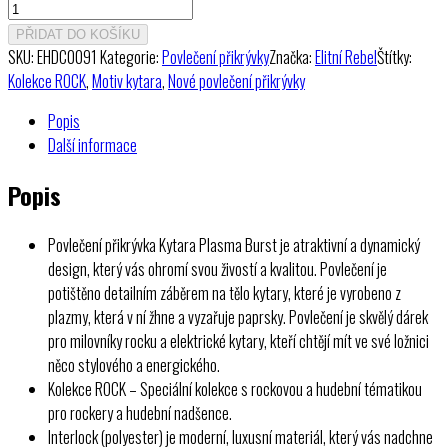
Povlečení
přikrývka
PŘIDAT DO KOŠÍKU
Kytara
SKU:
EHDC0091
Kategorie:
Povlečení přikrývky
Značka:
Elitní Rebel
Štítky:
Plasma
Kolekce ROCK
,
Motiv kytara
,
Nové povlečení přikrývky
Burst
Popis
množství
Další informace
Popis
Povlečení přikrývka Kytara Plasma Burst je atraktivní a dynamický
design, který vás ohromí svou živostí a kvalitou. Povlečení je
potištěno detailním záběrem na tělo kytary, které je vyrobeno z
plazmy, která v ní žhne a vyzařuje paprsky. Povlečení je skvělý dárek
pro milovníky rocku a elektrické kytary, kteří chtějí mít ve své ložnici
něco stylového a energického.
Kolekce ROCK – Speciální kolekce s rockovou a hudební tématikou
pro rockery a hudební nadšence.
Interlock (polyester) je moderní, luxusní materiál, který vás nadchne