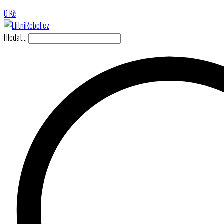
0
Kč
Hledat…