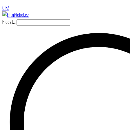
0
Kč
Hledat…