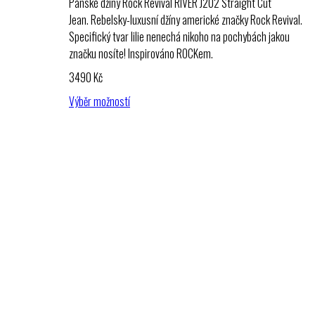
Pánské džíny Rock Revival RIVER J202 Straight Cut
Jean. Rebelsky-luxusní džíny americké značky Rock Revival.
Specifický tvar lilie nenechá nikoho na pochybách jakou
značku nosíte! Inspirováno ROCKem.
3490
Kč
Výběr možností