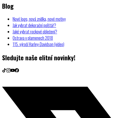
Blog
Nové logo, nová znělka, nové motivy
Jak vybrat dekorační polštář?
Jaké vybrat rockové oblečení?
Ostrava v plamenech 2018
115. výročí Harley-Davidson (video)
Sledujte naše elitní novinky!