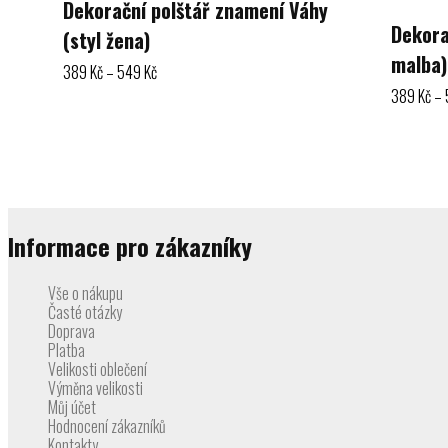
Dekorační polštář znamení Váhy
Dekora
(styl žena)
malba)
Rozpětí
389
Kč
–
549
Kč
cen:
389
Kč
–
389 Kč
Výběr možností
až
Výběr mož
549 Kč
Informace pro zákazníky
Vše o nákupu
Časté otázky
Doprava
Platba
Velikosti oblečení
Výměna velikosti
Můj účet
Hodnocení zákazníků
Kontakty