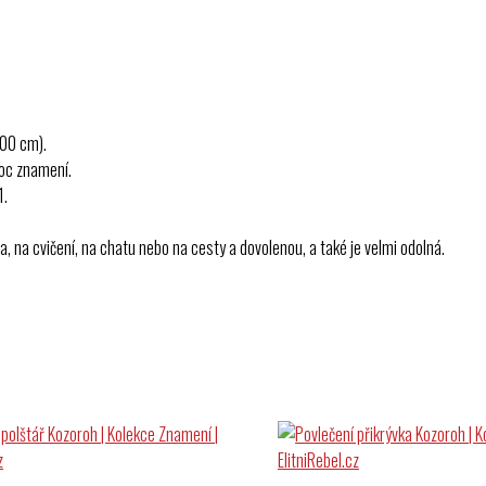
200 cm).
moc znamení.
1.
uta, na cvičení, na chatu nebo na cesty a dovolenou, a také je velmi odolná.