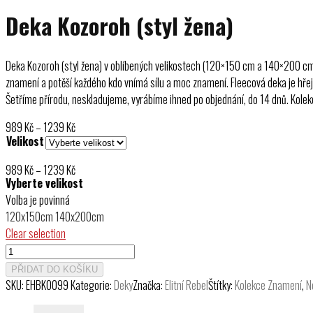
Deka Kozoroh (styl žena)
Deka Kozoroh (styl žena) v oblíbených velikostech (120×150 cm a 140×200 cm) 
znamení a potěší každého kdo vnímá sílu a moc znamení. Fleecová deka je hřejiv
Šetříme přírodu, neskladujeme, vyrábíme ihned po objednání, do 14 dnů. Kolek
Rozpětí
989
Kč
–
1239
Kč
Velikost
cen:
989 Kč
Rozpětí
989
Kč
–
1239
Kč
až
Vyberte velikost
cen:
1239 Kč
Volba je povinná
989 Kč
120x150cm
140x200cm
až
Clear selection
1239 Kč
Deka
Kozoroh
PŘIDAT DO KOŠÍKU
(styl
SKU:
EHBK0099
Kategorie:
Deky
Značka:
Elitní Rebel
Štítky:
Kolekce Znamení
,
N
žena)