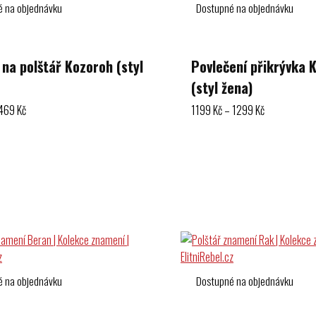
é na objednávku
Dostupné na objednávku
 na polštář Kozoroh (styl
Povlečení přikrývka 
(styl žena)
Rozpětí
Rozpětí
469
Kč
1199
Kč
–
1299
Kč
cen:
cen:
399 Kč
1199 Kč
ností
Výběr možností
až
až
469 Kč
1299 Kč
é na objednávku
Dostupné na objednávku