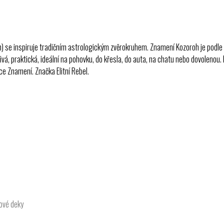
se inspiruje tradičním astrologickým zvěrokruhem. Znamení Kozoroh je podle tr
á, praktická, ideální na pohovku, do křesla, do auta, na chatu nebo dovolenou. M
ce Znamení. Značka Elitní Rebel.
ové deky