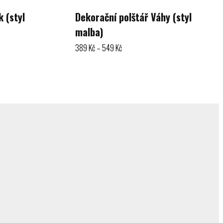
 (styl
Dekorační polštář Váhy (styl
malba)
Rozpětí
389
Kč
–
549
Kč
cen:
389 Kč
Výběr možností
až
549 Kč