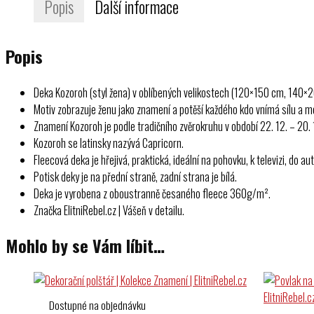
množství
Popis
Další informace
Popis
Deka Kozoroh (styl žena) v oblíbených velikostech (120×150 cm, 140×
Motiv zobrazuje ženu jako znamení a potěší každého kdo vnímá sílu a 
Znamení Kozoroh je podle tradičního zvěrokruhu v období 22. 12. – 20. 
Kozoroh se latinsky nazývá Capricorn.
Fleecová deka je hřejivá, praktická, ideální na pohovku, k televizi, do a
Potisk deky je na přední straně, zadní strana je bílá.
Deka je vyrobena z oboustranně česaného fleece 360g/m².
Značka ElitniRebel.cz | Vášeň v detailu.
Mohlo by se Vám líbit…
Dostupné na objednávku