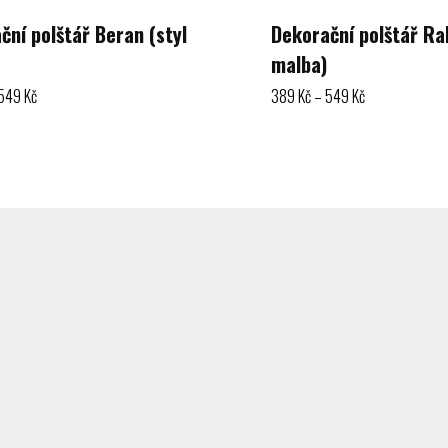
ční polštář Beran (styl
Dekorační polštář Rak
malba)
Rozpětí
Rozpětí
549
Kč
389
Kč
–
549
Kč
cen:
cen:
389 Kč
389 Kč
ností
Výběr možností
až
až
549 Kč
549 Kč