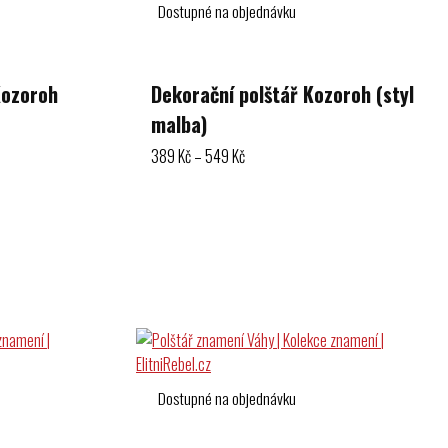
Dostupné na objednávku
Kozoroh
Dekorační polštář Kozoroh (styl
malba)
Rozpětí
389
Kč
–
549
Kč
cen:
389 Kč
Výběr možností
až
549 Kč
Dostupné na objednávku