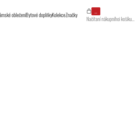
…
ámské oblečení
Bytové doplňky
Kolekce
Značky
Načítaní nákupníhoi košíku…