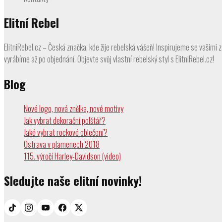
Elitní Rebel
ElitniRebel.cz – Česká značka, kde žije rebelská vášeň! Inspirujeme se vašimi z
vyrábíme až po objednání. Objevte svůj vlastní rebelský styl s ElitniRebel.cz!
Blog
Nové logo, nová znělka, nové motivy
Jak vybrat dekorační polštář?
Jaké vybrat rockové oblečení?
Ostrava v plamenech 2018
115. výročí Harley-Davidson (video)
Sledujte naše elitní novinky!