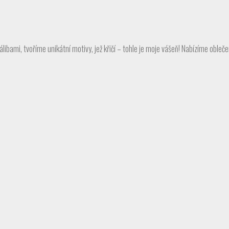
álibami, tvoříme unikátní motivy, jež křičí – tohle je moje vášeň! Nabízíme oble