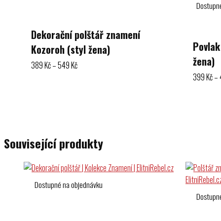
Dostupn
Dekorační polštář znamení
Povlak
Kozoroh (styl žena)
žena)
Rozpětí
389
Kč
–
549
Kč
cen:
399
Kč
–
389 Kč
Výběr možností
až
Výběr mož
549 Kč
Související produkty
Dostupné na objednávku
Dostupn