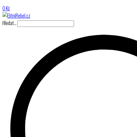
0
Kč
Hledat…