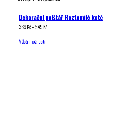
Dekorační polštář Roztomilé kotě
Rozpětí
389
Kč
–
549
Kč
cen:
389 Kč
Výběr možností
až
549 Kč