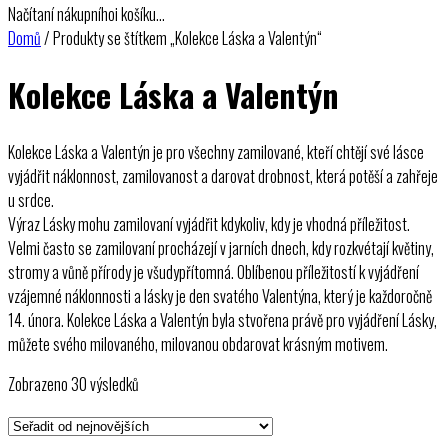
Načítaní nákupníhoi košíku…
Domů
/ Produkty se štítkem „Kolekce Láska a Valentýn“
Kolekce Láska a Valentýn
Kolekce Láska a Valentýn je pro všechny zamilované, kteří chtějí své lásce
vyjádřit náklonnost, zamilovanost a darovat drobnost, která potěší a zahřeje
u srdce.
Výraz Lásky mohu zamilovaní vyjádřit kdykoliv, kdy je vhodná příležitost.
Velmi často se zamilovaní procházejí v jarních dnech, kdy rozkvétají květiny,
stromy a vůně přírody je všudypřítomná. Oblíbenou příležitostí k vyjádření
vzájemné náklonnosti a lásky je den svatého Valentýna, který je každoročně
14. února. Kolekce Láska a Valentýn byla stvořena právě pro vyjádření Lásky,
můžete svého milovaného, milovanou obdarovat krásným motivem.
Seřazeno
Zobrazeno 30 výsledků
od
nejnovějších