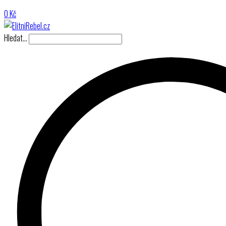
0
Kč
Hledat…