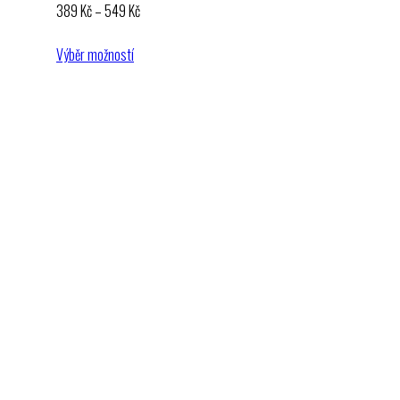
Rozpětí
389
Kč
–
549
Kč
cen:
389 Kč
Výběr možností
až
549 Kč