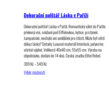
Dekorační polštář Láska v Paříži
Dekorační polštář Láska v Paříži. Romantický výlet do Paříže
překoná vše, snídaně pod Eiffelovkou, kytice, prstýnek,
šampaňské, nechybí ani andělíček pro štěstí. Může být větší
důkaz lásky? Detaily: Luxusní materiál Interlock, polyester,
včetně výplně. Velikosti 40x40 cm, 55x55 cm. Výroba na
objednávku, dodání do 14 dnů. Česká značka Elitní Rebel.
Rozpětí
389
Kč
–
549
Kč
cen:
Výběr možností
389 Kč
až
549 Kč