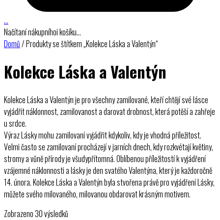
…
Načítaní nákupníhoi košíku…
Domů
/ Produkty se štítkem „Kolekce Láska a Valentýn“
Kolekce Láska a Valentýn
Kolekce Láska a Valentýn je pro všechny zamilované, kteří chtějí své lásce
vyjádřit náklonnost, zamilovanost a darovat drobnost, která potěší a zahřeje
u srdce.
Výraz Lásky mohu zamilovaní vyjádřit kdykoliv, kdy je vhodná příležitost.
Velmi často se zamilovaní procházejí v jarních dnech, kdy rozkvétají květiny,
stromy a vůně přírody je všudypřítomná. Oblíbenou příležitostí k vyjádření
vzájemné náklonnosti a lásky je den svatého Valentýna, který je každoročně
14. února. Kolekce Láska a Valentýn byla stvořena právě pro vyjádření Lásky,
můžete svého milovaného, milovanou obdarovat krásným motivem.
Seřazeno
Zobrazeno 30 výsledků