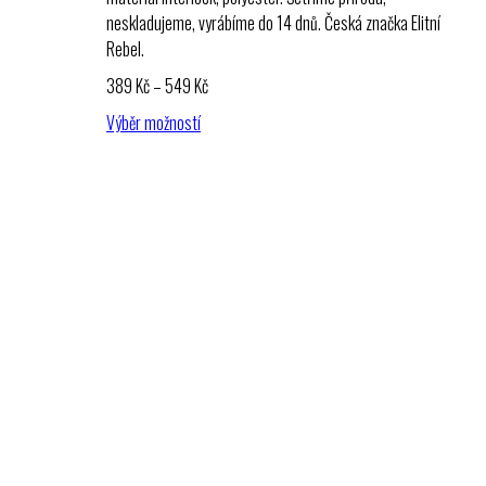
neskladujeme, vyrábíme do 14 dnů. Česká značka Elitní
Rebel.
Rozpětí
389
Kč
–
549
Kč
cen:
Výběr možností
389 Kč
až
549 Kč