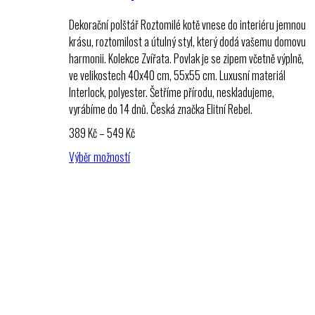
Dekorační polštář Roztomilé kotě vnese do interiéru jemnou
krásu, roztomilost a útulný styl, který dodá vašemu domovu
harmonii. Kolekce Zvířata. Povlak je se zipem včetně výplně,
ve velikostech 40x40 cm, 55x55 cm. Luxusní materiál
Interlock, polyester. Šetříme přírodu, neskladujeme,
vyrábíme do 14 dnů. Česká značka Elitní Rebel.
Rozpětí
389
Kč
–
549
Kč
cen:
Výběr možností
389 Kč
až
549 Kč