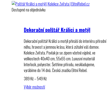
Dostupné na objednávku
Dekorační polštář Králici a motýl
Dekorační polštář Králíci a motýl přináší do interiéru přírodní
něhu, hravost a jemnou krásu, která zútulní váš domov.
Kolekce Zvířata. Povlak je se zipem včetně výplně, ve
velikostech 40x40 cm, 55x55 cm. Luxusní materiál
Interlock, polyester. Šetříme přírodu, neskladujeme,
vyrábíme do 14 dnů. Česká značka Elitní Rebel.
Rozpětí
389
Kč
–
549
Kč
cen:
Výběr možností
389 Kč
až
549 Kč