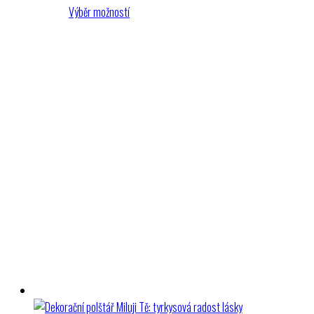
cen:
Výběr možností
389 Kč
až
549 Kč