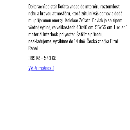
Dekorační polštář Koťata vnese do interiéru roztomilost,
něhu a hravou atmosféru, která zútulní váš domov a dodá
mu příjemnou energii. Kolekce Zvířata. Povlak je se zipem
včetně výplně, ve velikostech 40x40 cm, 55x55 cm. Luxusní
materiál Interlock, polyester. Šetříme přírodu,
neskladujeme, vyrábíme do 14 dnů. Česká značka Elitní
Rebel.
Rozpětí
389
Kč
–
549
Kč
cen:
Výběr možností
389 Kč
až
549 Kč