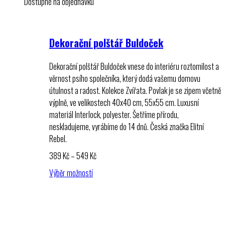
Dostupné na objednávku
Dekorační polštář Buldoček
Dekorační polštář Buldoček vnese do interiéru roztomilost a
věrnost psího společníka, který dodá vašemu domovu
útulnost a radost. Kolekce Zvířata. Povlak je se zipem včetně
výplně, ve velikostech 40x40 cm, 55x55 cm. Luxusní
materiál Interlock, polyester. Šetříme přírodu,
neskladujeme, vyrábíme do 14 dnů. Česká značka Elitní
Rebel.
Rozpětí
389
Kč
–
549
Kč
cen:
Výběr možností
389 Kč
až
549 Kč