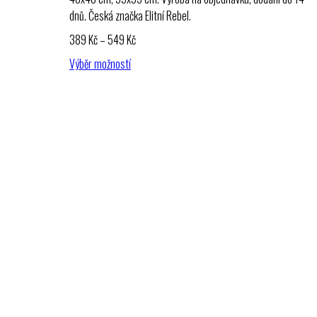
dnů. Česká značka Elitní Rebel.
Rozpětí
389
Kč
–
549
Kč
cen:
Výběr možností
389 Kč
až
549 Kč