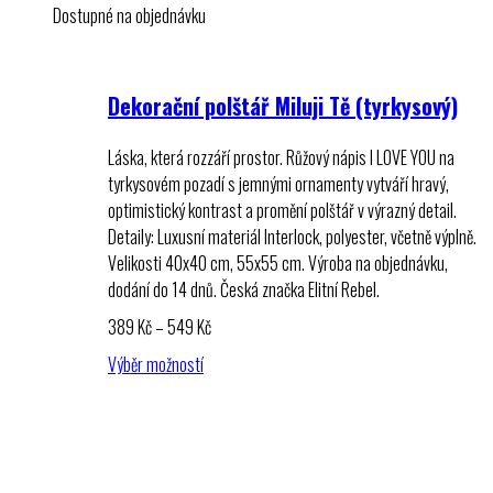
Dostupné na objednávku
Dekorační polštář Miluji Tě (tyrkysový)
Láska, která rozzáří prostor. Růžový nápis I LOVE YOU na
tyrkysovém pozadí s jemnými ornamenty vytváří hravý,
optimistický kontrast a promění polštář v výrazný detail.
Detaily: Luxusní materiál Interlock, polyester, včetně výplně.
Velikosti 40x40 cm, 55x55 cm. Výroba na objednávku,
dodání do 14 dnů. Česká značka Elitní Rebel.
Rozpětí
389
Kč
–
549
Kč
cen:
Výběr možností
389 Kč
až
549 Kč