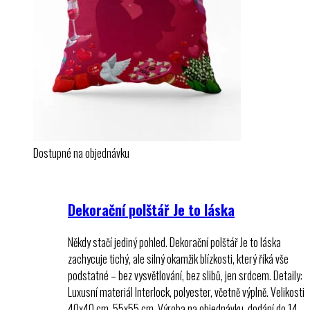
Dostupné na objednávku
Dekorační polštář Je to láska
Někdy stačí jediný pohled. Dekorační polštář Je to láska
zachycuje tichý, ale silný okamžik blízkosti, který říká vše
podstatné – bez vysvětlování, bez slibů, jen srdcem. Detaily:
Luxusní materiál Interlock, polyester, včetně výplně. Velikosti
40x40 cm, 55x55 cm. Výroba na objednávku, dodání do 14