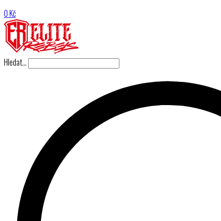
0
Kč
Hledat…