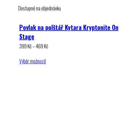
Dostupné na objednávku
Povlak na polštář Kytara Kryptonite On
Stage
Rozpětí
399
Kč
–
469
Kč
cen:
399 Kč
Výběr možností
až
469 Kč