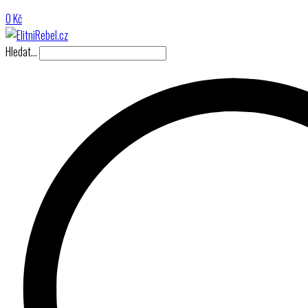
0
Kč
Hledat…