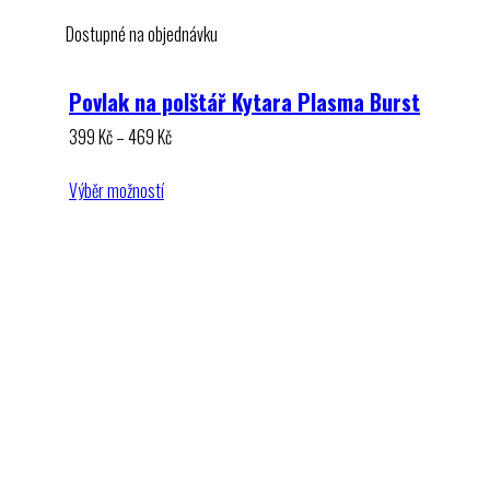
Dostupné na objednávku
Povlak na polštář Kytara Plasma Burst
Rozpětí
399
Kč
–
469
Kč
cen:
399 Kč
Výběr možností
až
469 Kč