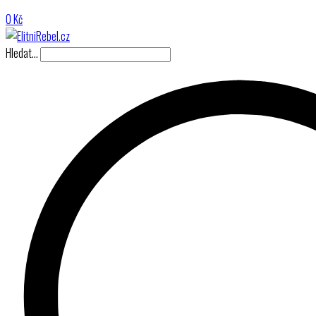
0
Kč
Hledat…